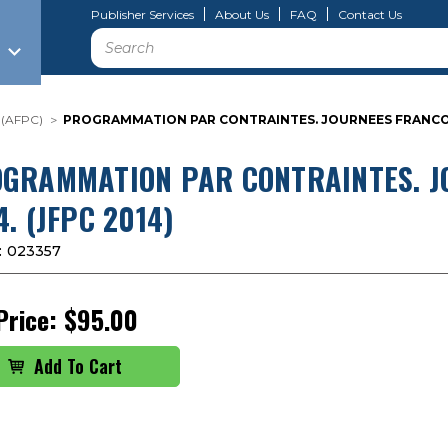
Publisher Services
About Us
FAQ
Contact Us
Search
 (AFPC)
PROGRAMMATION PAR CONTRAINTES. JOURNEES FRANCOPH
GRAMMATION PAR CONTRAINTES. J
4. (JFPC 2014)
:
023357
Price:
$95.00